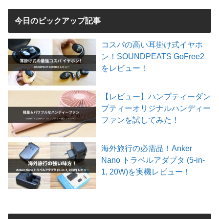
今日のピックアップ記事
コスパの高い耳掛け式イヤホ
ン！SOUNDPEATS GoFree2
をレビュー！
【レビュー】ハンプティーダン
プティーオリジナルハンディー
ファンを試してみた！
海外旅行の必需品！Anker
Nano トラベルアダプタ (5-in-
1, 20W)を実機レビュー！