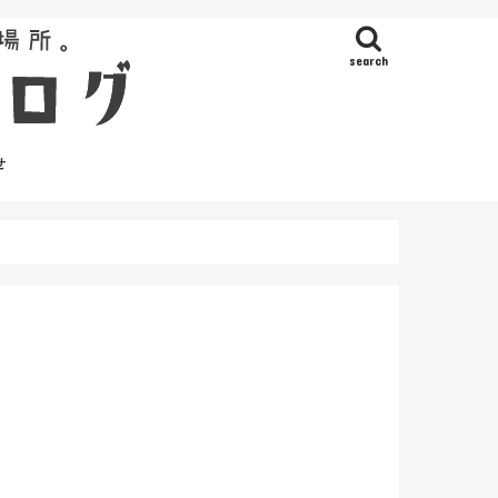
search
せ