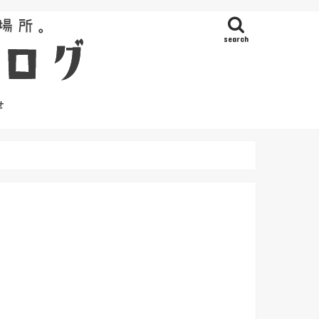
search
せ