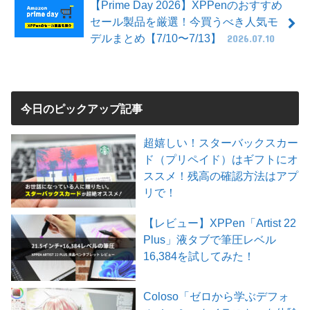
【Prime Day 2026】XPPenのおすすめ
セール製品を厳選！今買うべき人気モ
デルまとめ【7/10〜7/13】
2026.07.10
今日のピックアップ記事
超嬉しい！スターバックスカー
ド（プリペイド）はギフトにオ
ススメ！残高の確認方法はアプ
リで！
【レビュー】XPPen「Artist 22
Plus」液タブで筆圧レベル
16,384を試してみた！
Coloso「ゼロから学ぶデフォ