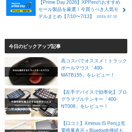
【Prime Day 2026】XPPenのおすすめ
セール製品を厳選！今買うべき人気モ
デルまとめ【7/10〜7/13】
2026.07.10
今日のピックアップ記事
高コスパでオススメ！トラック
ボールマウス「400-
MATB155」をレビュー！
【左手デバイスで効率化】プロ
グラマブルテンキー「400-
NT008」をレビュー！
【口コミ】Xminus IS Penは充
電残量表示＋Bluetooth接続も