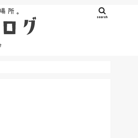
search
せ