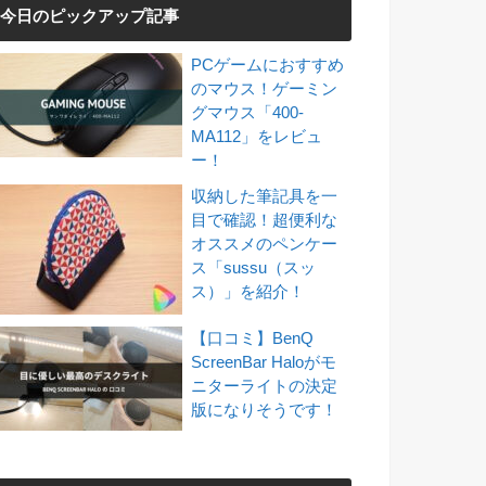
今日のピックアップ記事
PCゲームにおすすめ
のマウス！ゲーミン
グマウス「400-
MA112」をレビュ
ー！
収納した筆記具を一
目で確認！超便利な
オススメのペンケー
ス「sussu（スッ
ス）」を紹介！
【口コミ】BenQ
ScreenBar Haloがモ
ニターライトの決定
版になりそうです！