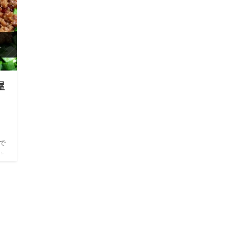
屋
で
と
内