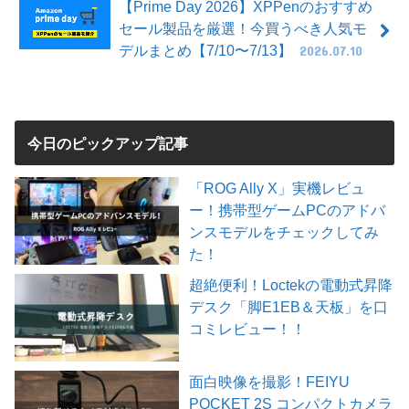
【Prime Day 2026】XPPenのおすすめ
セール製品を厳選！今買うべき人気モ
デルまとめ【7/10〜7/13】
2026.07.10
今日のピックアップ記事
「ROG Ally X」実機レビュ
ー！携帯型ゲームPCのアドバ
ンスモデルをチェックしてみ
た！
超絶便利！Loctekの電動式昇降
デスク「脚E1EB＆天板」を口
コミレビュー！！
面白映像を撮影！FEIYU
POCKET 2S コンパクトカメラ