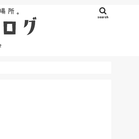
search
せ