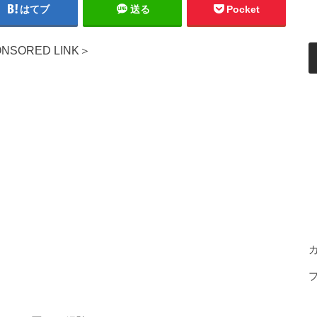
はてブ
送る
Pocket
NSORED LINK＞