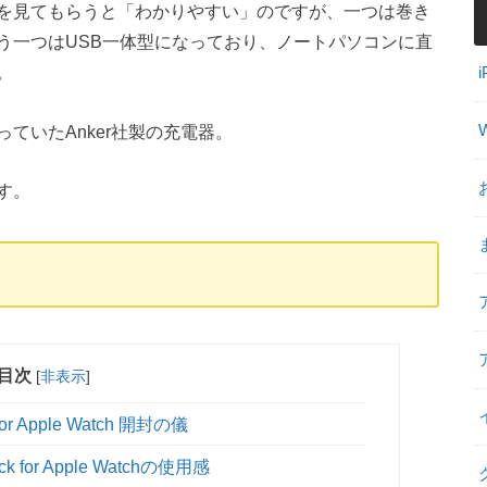
を見てもらうと「わかりやすい」のですが、一つは巻き
う一つはUSB一体型になっており、ノートパソコンに直
。
ていたAnker社製の充電器。
す。
目次
[
非表示
]
 for Apple Watch 開封の儀
ock for Apple Watchの使用感