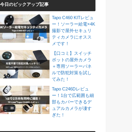
今日のピックアップ記事
Tapo C460 KITレビュ
ー！ソーラー給電×4K
撮影で屋外セキュリ
ティカメラにオスス
メです！
【口コミ】スイッチ
ボットの屋外カメラ
＋専用ソーラーパネ
ルで防犯対策を試し
てみた！
Tapo C246Dレビュ
ー！1台で広範囲も細
部もカバーできるデ
ュアルカメラが凄す
ぎた！