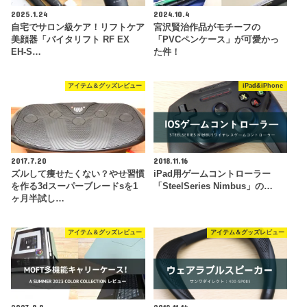
2025.1.24
2024.10.4
自宅でサロン級ケア！リフトケア
宮沢賢治作品がモチーフの
美顔器「バイタリフト RF EX
「PVCペンケース」が可愛かっ
EH-S…
た件！
アイテム＆グッズレビュー
iPad&iPhone
2017.7.20
2018.11.16
ズルして痩せたくない？やせ習慣
iPad用ゲームコントローラー
を作る3dスーパーブレードsを1
「SteelSeries Nimbus」の…
ヶ月半試し…
アイテム＆グッズレビュー
アイテム＆グッズレビュー