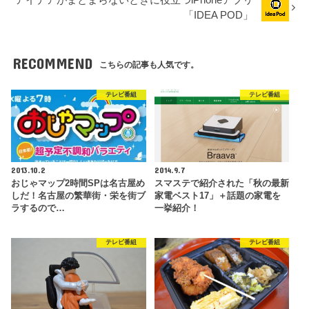
アイデアがまとまらないときに役立つiPhoneアプリ
「IDEA POD」
RECOMMEND
こちらの記事も人気です。
テレビ番組
テレビ番組
2013.10.2
2014.9.7
おじゃマップ2時間SPは名古屋め
スマステで紹介された「秋の最新
しだ！名古屋の繁華街・栄を街ブ
家電ベスト17」＋話題の家電を
ラするので…
一挙紹介！
テレビ番組
テレビ番組