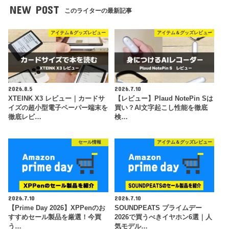
NEW POST
このライターの最新記事
アイテム＆グッズレビュー
アイテム＆グッズレビュー
2026.8.5
2026.7.10
XTEINK X3 レビュー｜カードサ
【レビュー】Plaud NotePin Sは
イズの超小型電子ペーパー端末を
買い？AI文字起こし性能を徹底
徹底レビ…
検…
セール情報
アイテム＆グッズレビュー
2026.7.10
2026.7.10
【Prime Day 2026】XPPenのお
SOUNDPEATS プライムデー
すすめセール製品を厳選！今買
2026で買うべきイヤホン6選｜人
う…
気モデル…