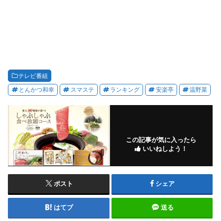
テレビ番組
とんかつ和幸
スマステ
ランキング
安楽亭
温野菜
この記事が気に入ったら
いいねしよう！
ポスト
シェア
はてブ
送る