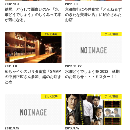
2012.10.3
2012.9.5
結局、どうして面白いのか 「水
京都旅行に今井食堂「とんねるず
曜どうでしょう」のしくみって本
のきたな美味い店」に紹介された
が気になる。
お店
テレビ番組
テレビ番組
2013.1.8
2012.10.27
めちゃイケのガリタ食堂「SMAP
水曜どうでしょう祭 2012 延期
の中居正広さん参加」編のお店ま
のお知らせ・・・ミスター！！
とめ
まとめ記事
テレビ番組
2012.9.15
2013.9.16