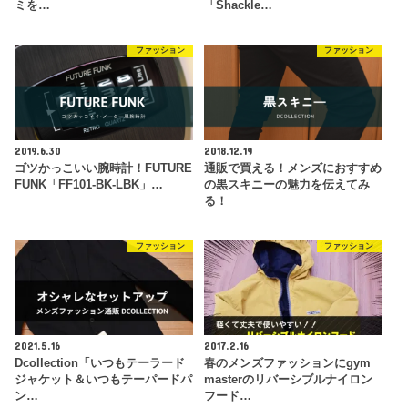
ミを…
「Shackle…
ファッション
ファッション
2019.6.30
2018.12.19
ゴツかっこいい腕時計！FUTURE
通販で買える！メンズにおすすめ
FUNK「FF101-BK-LBK」…
の黒スキニーの魅力を伝えてみ
る！
ファッション
ファッション
2021.5.16
2017.2.16
Dcollection「いつもテーラード
春のメンズファッションにgym
ジャケット＆いつもテーパードパ
masterのリバーシブルナイロン
ン…
フード…