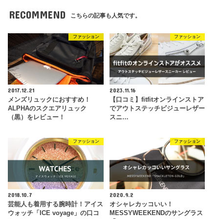
RECOMMEND
こちらの記事も人気です。
ファッション
ファッション
2017.12.21
2023.11.16
メンズリュックにおすすめ！
【口コミ】fitfitオンラインストア
ALPHAのスクエアリュック
でアウトステッチビジューレザー
（黒）をレビュー！
スニ…
ファッション
ファッション
2018.10.7
2020.9.2
芸能人も着用する腕時計！アイス
オシャレカッコいい！
ウォッチ「ICE voyage」の口コ
MESSYWEEKENDのサングラス