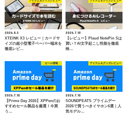
アイテム＆グッズレビュー
アイテム＆グッズレビュー
2026.8.5
2026.7.10
XTEINK X3 レビュー｜カードサ
【レビュー】Plaud NotePin Sは
イズの超小型電子ペーパー端末を
買い？AI文字起こし性能を徹底
徹底レビ…
検…
セール情報
アイテム＆グッズレビュー
2026.7.10
2026.7.10
【Prime Day 2026】XPPenのお
SOUNDPEATS プライムデー
すすめセール製品を厳選！今買
2026で買うべきイヤホン6選｜人
う…
気モデル…