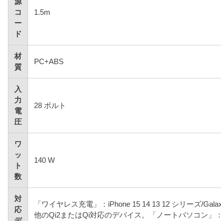
源
コ
1.5m
ー
ド
材
PC+ABS
質
入
力
28 ボルト
電
圧
ワ
ッ
140 W
ト
数
対
「ワイヤレス充電」：iPhone 15 14 13 12 シリーズ/Gal
応
他のQi2またはQi対応のデバイス。「ノートパソコン」
デ