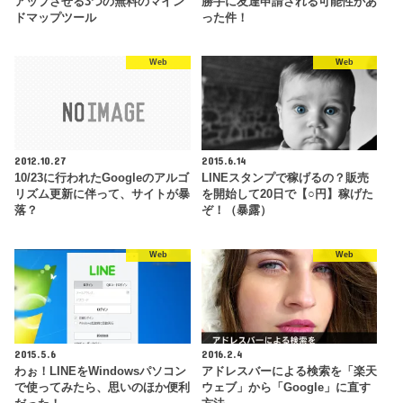
アップさせる3つの無料のマイン
勝手に友達申請される可能性があ
ドマップツール
った件！
Web
Web
2012.10.27
2015.6.14
10/23に行われたGoogleのアルゴ
LINEスタンプで稼げるの？販売
リズム更新に伴って、サイトが暴
を開始して20日で【○円】稼げた
落？
ぞ！（暴露）
Web
Web
2015.5.6
2016.2.4
わぉ！LINEをWindowsパソコン
アドレスバーによる検索を「楽天
で使ってみたら、思いのほか便利
ウェブ」から「Google」に直す