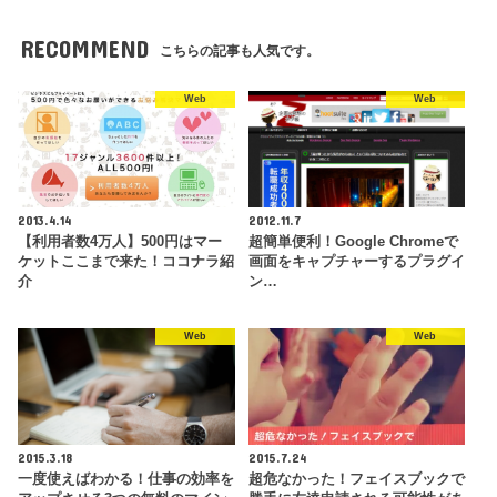
RECOMMEND
こちらの記事も人気です。
Web
Web
2013.4.14
2012.11.7
【利用者数4万人】500円はマー
超簡単便利！Google Chromeで
ケットここまで来た！ココナラ紹
画面をキャプチャーするプラグイ
介
ン…
Web
Web
2015.3.18
2015.7.24
一度使えばわかる！仕事の効率を
超危なかった！フェイスブックで