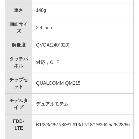
重さ
148g
画面サイ
2.4 inch
ズ
解像度
QVGA(240*320)
タッチパ
対応，G+F
ネル
チップセ
QUALCOMM QM215
ット
モデムタ
デュアルモデム
イプ
FDD-
B1/2/3/4/5/7/8/9/12/13/17/18/19/20/25/26/28/66
LTE