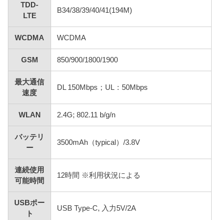
TDD-
B34/38/39/40/41(194M)
LTE
WCDMA
WCDMA
GSM
850/900/1800/1900
最大通信
DL 150Mbps；UL：50Mbps
速度
WLAN
2.4G; 802.11 b/g/n
バッテリ
3500mAh（typical）/3.8V
ー
連続使用
12時間 ※利用状況による
可能時間
USBポー
USB Type-C, 入力5V/2A
ト