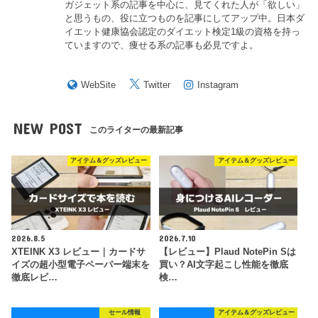
ガジェット系の記事を中心に、見てくれた人が「欲しい」
と思うもの、役に立つものを記事にしてアップ中。日本ダ
イエット健康協会認定のダイエット検定1級の資格を持っ
ていますので、痩せる系の記事も必見ですよ。
WebSite
Twitter
Instagram
NEW POST
このライターの最新記事
アイテム＆グッズレビュー
アイテム＆グッズレビュー
2026.8.5
2026.7.10
XTEINK X3 レビュー｜カードサ
【レビュー】Plaud NotePin Sは
イズの超小型電子ペーパー端末を
買い？AI文字起こし性能を徹底
徹底レビ…
検…
セール情報
アイテム＆グッズレビュー