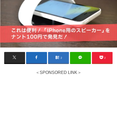
2
2
＜SPONSORED LINK＞