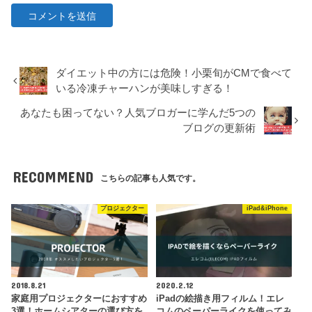
ダイエット中の方には危険！小栗旬がCMで食べて
いる冷凍チャーハンが美味しすぎる！
あなたも困ってない？人気ブロガーに学んだ5つの
ブログの更新術
RECOMMEND
こちらの記事も人気です。
プロジェクター
iPad&iPhone
2018.8.21
2020.2.12
家庭用プロジェクターにおすすめ
iPadの絵描き用フィルム！エレ
3選！ホームシアターの選び方を
コムのペーパーライクを使ってみ