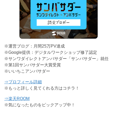
※運営ブログ：月間25万PV達成
※Google提供：デジタルワークショップ修了認定
※サンワダイレクトアンバサダー「サンバサダー」就任
※第1回サンバサダー大賞受賞
※いいちこアンバサダー
⇒プロフィール詳細
※もっと詳しく見てくれる方はコチラ！
⇒楽天ROOM
※気になったものをピックアップ中！