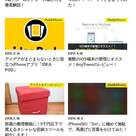
徹底解説！
た！
iPad&iPhone
iPad&iPhone
2013.2.16
2017.4.10
アイデアがまとまらないときに役
複数のiOS端末の管理にオスス
立つiPhoneアプリ「IDEA
メ！AnyTransのレビュー！
POD」
アイテム＆グッズレビュー
iPad&iPhone
2018.3.18
2014.10.5
部屋の整理整頓に！5千円以下で
iPhone5の「Siri」に極めて無駄
買えるオシャレな収納スツールを
で、馬鹿げた言葉をかけてみた！
紹介します！