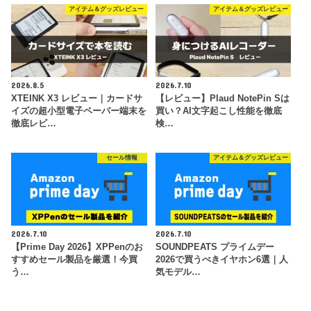
アイテム＆グッズレビュー
アイテム＆グッズレビュー
2026.8.5
2026.7.10
XTEINK X3 レビュー｜カードサ
【レビュー】Plaud NotePin Sは
イズの超小型電子ペーパー端末を
買い？AI文字起こし性能を徹底
徹底レビ…
検…
セール情報
アイテム＆グッズレビュー
2026.7.10
2026.7.10
【Prime Day 2026】XPPenのお
SOUNDPEATS プライムデー
すすめセール製品を厳選！今買
2026で買うべきイヤホン6選｜人
う…
気モデル…