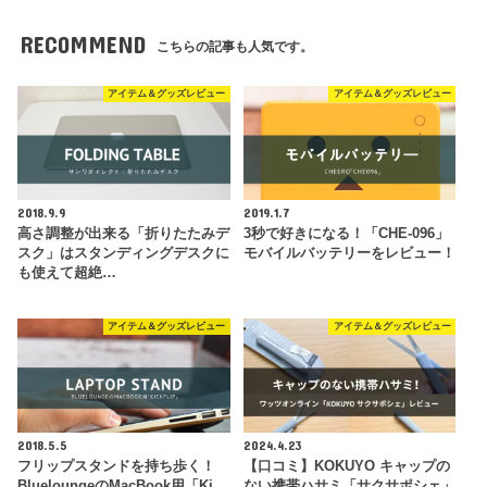
RECOMMEND
こちらの記事も人気です。
アイテム＆グッズレビュー
アイテム＆グッズレビュー
2018.9.9
2019.1.7
高さ調整が出来る「折りたたみデ
3秒で好きになる！「CHE-096」
スク」はスタンディングデスクに
モバイルバッテリーをレビュー！
も使えて超絶…
アイテム＆グッズレビュー
アイテム＆グッズレビュー
2018.5.5
2024.4.23
フリップスタンドを持ち歩く！
【口コミ】KOKUYO キャップの
BlueloungeのMacBook用「Ki…
ない携帯ハサミ「サクサポシェ」