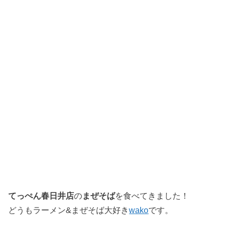
てっぺん春日井店
の
まぜそば
を食べてきました！
どうもラーメン&まぜそば大好き
wako
です。