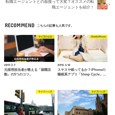
転職エージェントとの面接って大変？オススメの転
職エージェントを紹介！
RECOMMEND
こちらの記事も人気です。
ライフハック
iPad&iPhone
2017.3.7
2015.4.12
元採用担当者が教える「就職活
スヤスヤ眠ってるか？iPhoneの
動」の5つのコツ。
睡眠系アプリ「Sleep Cycle」…
ライフハック
ライフハック