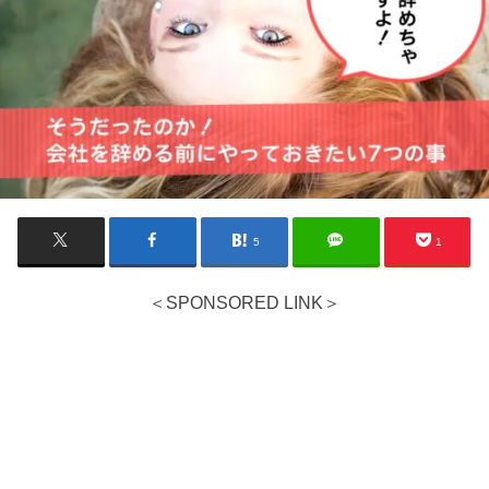
5
1
＜SPONSORED LINK＞