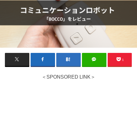
1
＜SPONSORED LINK＞