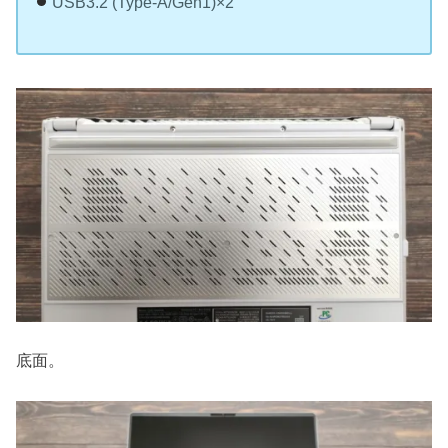
USB3.2 (Type-A/Gen1)×2
底面。