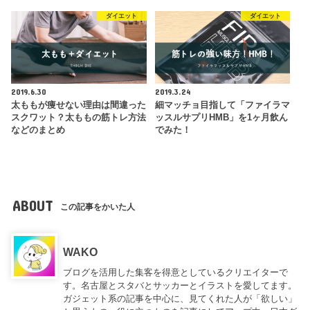
ダイエット
ダイエット
2019.6.30
2019.3.24
太ももが痩せない理由は間違った
細マッチョ目指して「ファイラマ
スクワット？太ももの筋トレ方法
ッスルサプリHMB」を1ヶ月飲ん
などのまとめ
でみた！
ABOUT
この記事をかいた人
WAKO
ブログを活用した集客を得意としているクリエイターで
す。名古屋とスタバとサッカーとイラストを愛してます。
ガジェット系の記事を中心に、見てくれた人が「欲しい」