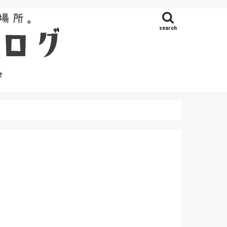
search
せ