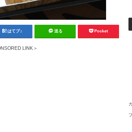
はてブ
送る
Pocket
2
NSORED LINK＞