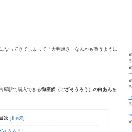
きになってきてしまって「大判焼き」なんかも買うように
古屋駅で購入できる
御座候（ござそうろう）の白あん
を
目次
[
非表示
]
ざそうろう）