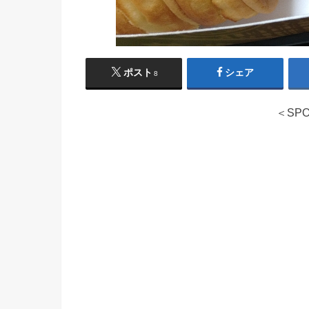
ポスト
シェア
8
＜SPO