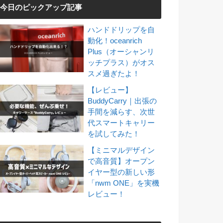
今日のピックアップ記事
ハンドドリップを自
動化！oceanrich
Plus（オーシャンリ
ッチプラス）がオス
スメ過ぎたよ！
【レビュー】
BuddyCarry｜出張の
手間を減らす、次世
代スマートキャリー
を試してみた！
【ミニマルデザイン
で高音質】オープン
イヤー型の新しい形
「nwm ONE」を実機
レビュー！