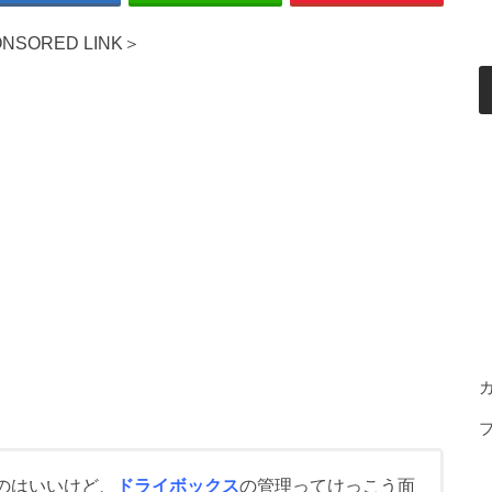
NSORED LINK＞
のはいいけど、
ドライボックス
の管理ってけっこう面