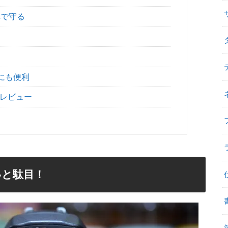
扉で守る
にも便利
封レビュー
いと駄目！