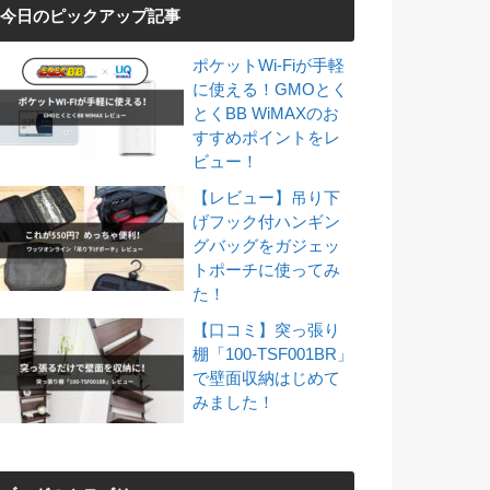
今日のピックアップ記事
ポケットWi-Fiが手軽
に使える！GMOとく
とくBB WiMAXのお
すすめポイントをレ
ビュー！
【レビュー】吊り下
げフック付ハンギン
グバッグをガジェッ
トポーチに使ってみ
た！
【口コミ】突っ張り
棚「100-TSF001BR」
で壁面収納はじめて
みました！