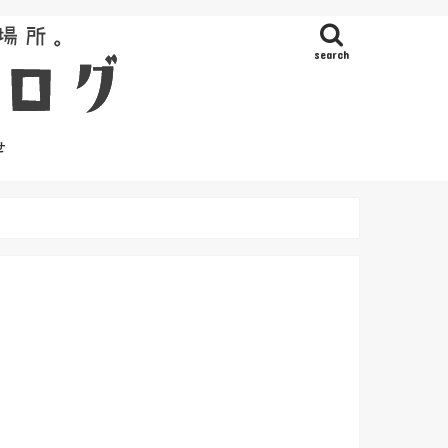
search
せ